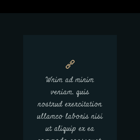
Wnim ad minim
veniam, quis
nostrud exercitation
ullamco laboris nisi
ut aliquip ex ea